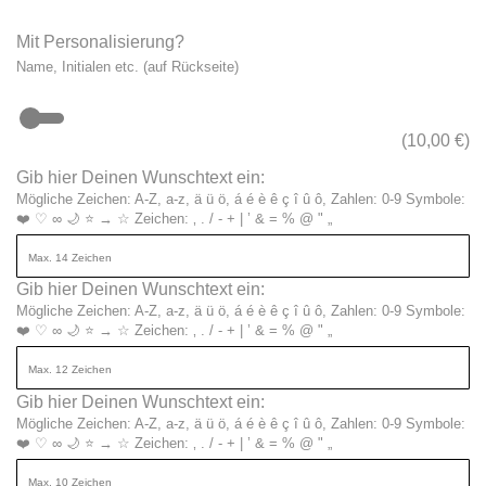
Mit Personalisierung?
Name, Initialen etc. (auf Rückseite)
(
10,00
€
)
Gib hier Deinen Wunschtext ein:
Mögliche Zeichen: A-Z, a-z, ä ü ö, á é è ê ç î û ô, Zahlen: 0-9 Symbole:
❤️ ♡ ∞ 🌙 ⭐ → ☆ Zeichen: ‚ . / - + | ’ & = % @ " „
Gib hier Deinen Wunschtext ein:
Mögliche Zeichen: A-Z, a-z, ä ü ö, á é è ê ç î û ô, Zahlen: 0-9 Symbole:
❤️ ♡ ∞ 🌙 ⭐ → ☆ Zeichen: ‚ . / - + | ’ & = % @ " „
Gib hier Deinen Wunschtext ein:
Mögliche Zeichen: A-Z, a-z, ä ü ö, á é è ê ç î û ô, Zahlen: 0-9 Symbole:
❤️ ♡ ∞ 🌙 ⭐ → ☆ Zeichen: ‚ . / - + | ’ & = % @ " „