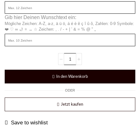
Gib hier Deinen Wunschtext ein:
Mögliche Zeichen: A-Z, a-z, ä ü ö, á é è ê ç î û ô, Zahlen: 0-9 Symbole:
❤️ ♡ ∞ 🌙 ⭐ → ☆ Zeichen: ‚ . / - + | ’ & = % @ " „
In den Warenkorb
ODER
Jetzt kaufen
Save to wishlist