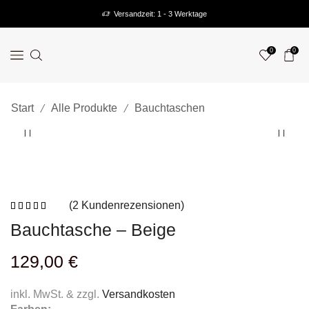
Versandzeit: 1 - 3 Werktage
0
0
/
/
Start
Alle Produkte
Bauchtaschen
(
2
Kundenrezensionen)
Bauchtasche – Beige
129,00
€
inkl. MwSt. & zzgl.
Versandkosten