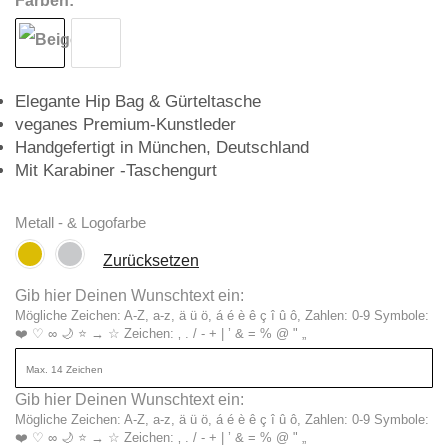
Farben:
Elegante Hip Bag & Gürteltasche
veganes Premium-Kunstleder
Handgefertigt in München, Deutschland
Mit Karabiner -Taschengurt
Metall - & Logofarbe
Zurücksetzen
Gib hier Deinen Wunschtext ein:
Mögliche Zeichen: A-Z, a-z, ä ü ö, á é è ê ç î û ô, Zahlen: 0-9 Symbole:
❤️ ♡ ∞ 🌙 ⭐ → ☆ Zeichen: ‚ . / - + | ’ & = % @ " „
Gib hier Deinen Wunschtext ein:
Mögliche Zeichen: A-Z, a-z, ä ü ö, á é è ê ç î û ô, Zahlen: 0-9 Symbole:
❤️ ♡ ∞ 🌙 ⭐ → ☆ Zeichen: ‚ . / - + | ’ & = % @ " „